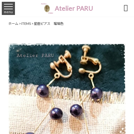

Atelier PARU
menu
ホーム
>
ITEMS
>
星座ピアス 瑠璃色