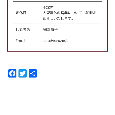
不定休
定休日
大型連休の営業については随時お
知らせいたします。
代表者名
藤岡 晴子
E-mail
paru@paru.ne.jp
F
T
共
ac
w
有
e
itt
b
er
o
o